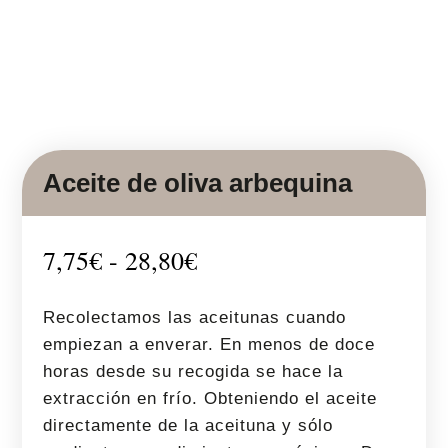
Aceite de oliva arbequina
Rango
7,75
€
-
28,80
€
de
precios:
Recolectamos las aceitunas cuando
desde
empiezan a enverar. En menos de doce
7,75€
horas desde su recogida se hace la
hasta
extracción en frío. Obteniendo el aceite
28,80€
directamente de la aceituna y sólo