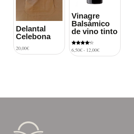
Vinagre
Balsámico
Delantal
de vino tinto
Celebona
20,00
€
Rango
Valorado
6,50
€
-
12,00
€
con
de
4.00
de 5
precios:
desde
6,50€
hasta
12,00€