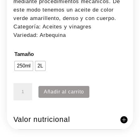
mediante procedimientos mecánicos. De
este modo tenemos un aceite de color
verde amarillento, denso y con cuerpo.
Categoría: Aceites y vinagres
Variedad: Arbequina
Tamaño
250ml
2L
Aceite
Añadir al carrito
de
oliva
arbequina
Valor nutricional
cantidad